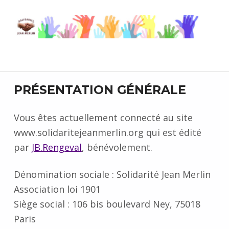
Solidarité Jean Merlin
UN LIEU D'ACCUEIL À PARIS POUR LES PERSONNES EN DIFFICULTÉ
M
PRÉSENTATION GÉNÉRALE
e
Vous êtes actuellement connecté au site
www.solidaritejeanmerlin.org qui est édité
n
par
JB.Rengeval
, bénévolement.
t
Dénomination sociale : Solidarité Jean Merlin
i
Association loi 1901
o
Siège social : 106 bis boulevard Ney, 75018
Paris