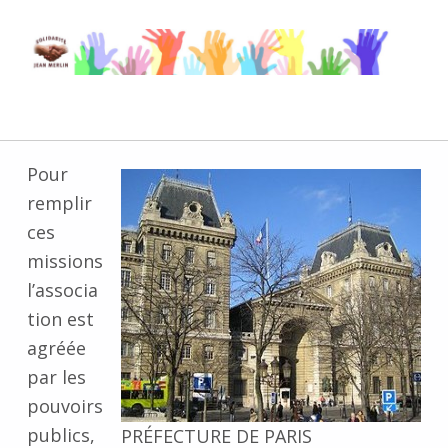
Solidarité Jean Merlin
UN LIEU D'ACCUEIL À PARIS POUR LES PERSONNES EN DIFFICULTÉ
A
Pour
remplir
g
ces
r
missions
l’associa
é
tion est
agréée
m
par les
e
pouvoirs
publics,
PRÉFECTURE DE PARIS